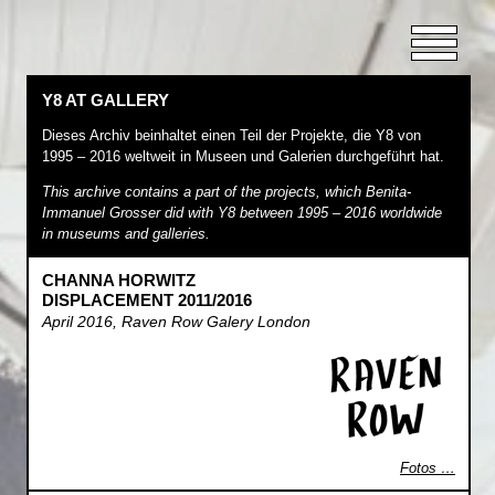
Konzept
Artists at Y8
Y8 at Gallery
Y8 AT GALLERY
Y8 at Lehre
Dieses Archiv beinhaltet einen Teil der Projekte, die Y8 von
1995 – 2016 weltweit in Museen und Galerien durchgeführt hat.
Editionen
Presse
This archive contains a part of the projects, which Benita-
Immanuel Grosser did with Y8 between 1995 – 2016 worldwide
Kontakt
in museums and galleries.
Yoga
CHANNA HORWITZ
DISPLACEMENT 2011/2016
April 2016, Raven Row Galery London
Fotos …